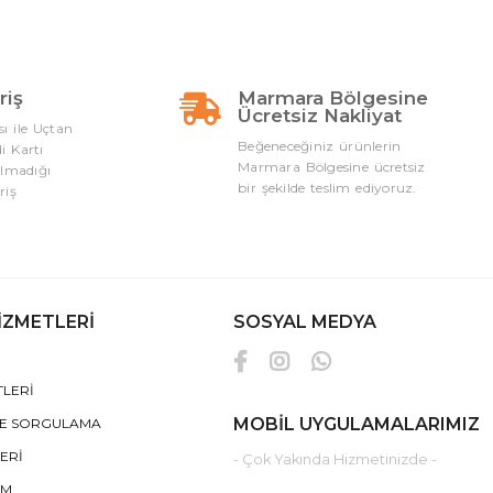
riş
Marmara Bölgesine
Ücretsiz Nakliyat
sı ile Uçtan
Beğeneceğiniz ürünlerin
i Kartı
Marmara Bölgesine ücretsiz
ılmadığı
bir şekilde teslim ediyoruz.
riş
İZMETLERİ
SOSYAL MEDYA
TLERİ
MOBİL UYGULAMALARIMIZ
DE SORGULAMA
LERİ
- Çok Yakında Hizmetinizde -
İM