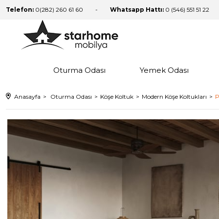
Telefon:
0(282) 260 61 60
Whatsapp Hattı:
0 (546) 551 51 22
Oturma Odası
Yemek Odası
Anasayfa
Oturma Odası
Köşe Koltuk
Modern Köşe Koltukları
P