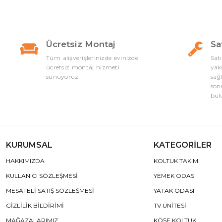
Ücretsiz Montaj
Sa
Tüm alışverişlerinizde evinizde
Sat
ücretsiz montaj hizmeti
yak
sunuyoruz.
sağ
son
bul
KURUMSAL
KATEGORİLER
HAKKIMIZDA
KOLTUK TAKIMI
KULLANICI SÖZLEŞMESİ
YEMEK ODASI
MESAFELİ SATIŞ SÖZLEŞMESİ
YATAK ODASI
GİZLİLİK BİLDİRİMİ
TV ÜNİTESİ
MAĞAZALARIMIZ
KÖŞE KOLTUK