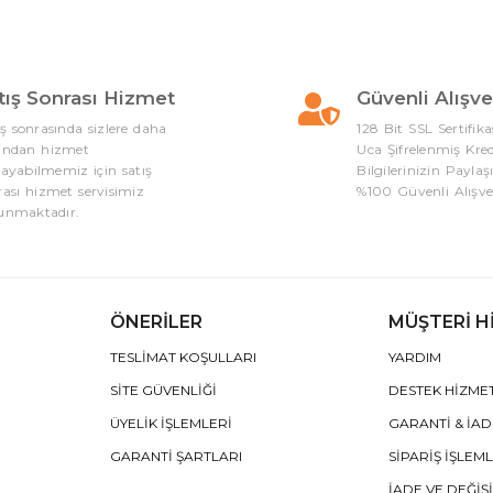
tış Sonrası Hizmet
Güvenli Alışve
ış sonrasında sizlere daha
128 Bit SSL Sertifika
ından hizmet
Uca Şifrelenmiş Kred
layabilmemiz için satış
Bilgilerinizin Paylaş
rası hizmet servisimiz
%100 Güvenli Alışve
unmaktadır.
ÖNERİLER
MÜŞTERİ H
TESLİMAT KOŞULLARI
YARDIM
SİTE GÜVENLİĞİ
DESTEK HİZME
ÜYELİK İŞLEMLERİ
GARANTİ & İA
GARANTİ ŞARTLARI
SİPARİŞ İŞLEM
İADE VE DEĞİŞ